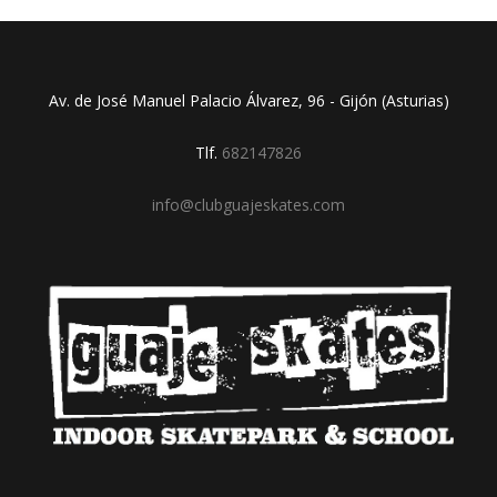
Av. de José Manuel Palacio Álvarez, 96 - Gijón (Asturias)
Tlf.
682147826
info@clubguajeskates.com