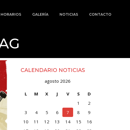
Y HORARIOS
GALERÍA
NOTICIAS
CONTACTO
TAG
CALENDARIO NOTICIAS
agosto 2026
L
M
X
J
V
S
D
1
2
3
4
5
6
7
8
9
10
11
12
13
14
15
16