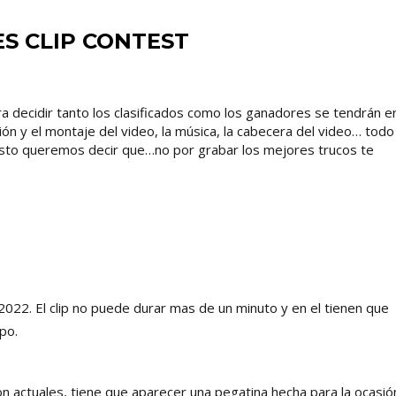
ES CLIP CONTEST
 decidir tanto los clasificados como los ganadores se tendrán e
ición y el montaje del video, la música, la cabecera del video… todo
 esto queremos decir que…no por grabar los mejores trucos te
2022. El clip no puede durar mas de un minuto y en el tienen que
po.
n actuales, tiene que aparecer una pegatina hecha para la ocasió