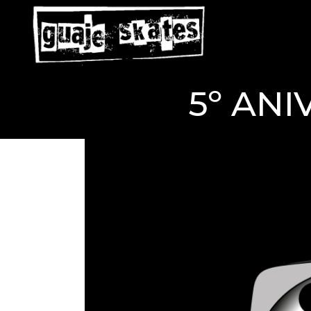
5º AN