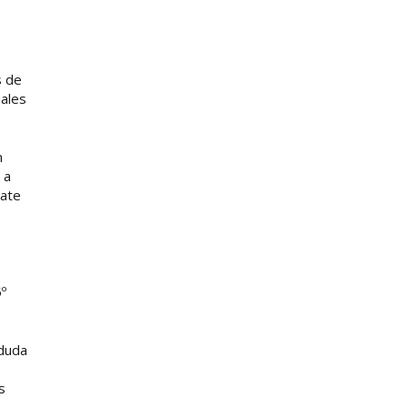
s de
uales
n
 a
kate
º
 duda
s