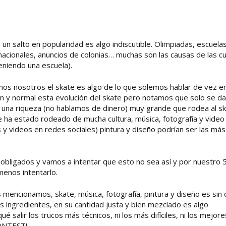
un salto en popularidad es algo indiscutible. Olimpiadas, escuela
cionales, anuncios de colonias… muchas son las causas de las c
niendo una escuela).
mos nosotros el skate es algo de lo que solemos hablar de vez e
en y normal esta evolución del skate pero notamos que solo se da
o una riqueza (no hablamos de dinero) muy grande que rodea al s
re ha estado rodeado de mucha cultura, música, fotografía y video
s y videos en redes sociales) pintura y diseño podrían ser las más
bligados y vamos a intentar que esto no sea así y por nuestro 5
menos intentarlo.
 mencionamos, skate, música, fotografía, pintura y diseño es sin
os ingredientes, en su cantidad justa y bien mezclado es algo
ué salir los trucos más técnicos, ni los más difíciles, ni los mejore
CONTEST!