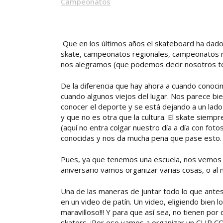
Campeonatos
Que en los últimos años el skateboard ha dado 
skate, campeonatos regionales, campeonatos na
nos alegramos (que podemos decir nosotros te
De la diferencia que hay ahora a cuando conoci
cuando algunos viejos del lugar. Nos parece bi
conocer el deporte y se está dejando a un lad
y que no es otra que la cultura. El skate siemp
(aquí no entra colgar nuestro día a día con foto
conocidas y nos da mucha pena que pase esto.
Pues, ya que tenemos una escuela, nos vemos o
aniversario vamos organizar varias cosas, o al 
Una de las maneras de juntar todo lo que antes
en un video de patín. Un video, eligiendo bien l
maravilloso!!! Y para que así sea, no tienen por q
skaters. ¡Por eso vamos a organizar un CLIP 