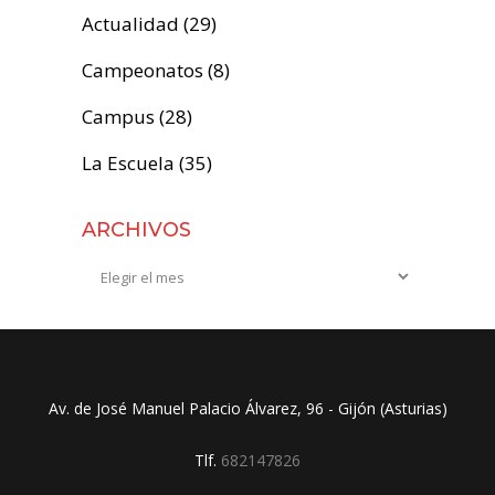
Actualidad
(29)
Campeonatos
(8)
Campus
(28)
La Escuela
(35)
ARCHIVOS
Archivos
Av. de José Manuel Palacio Álvarez, 96 - Gijón (Asturias)
Tlf.
682147826