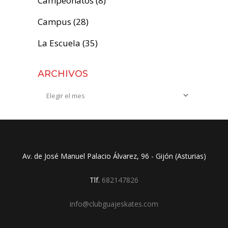
Campeonatos
(8)
Campus
(28)
La Escuela
(35)
ARCHIVOS
Archivos
Av. de José Manuel Palacio Álvarez, 96 - Gijón (Asturias)
Tlf.
682147826
info@clubguajeskates.com