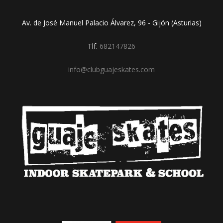
Av. de José Manuel Palacio Álvarez, 96 - Gijón (Asturias)
Tlf.
682147826
info@clubguajeskates.com