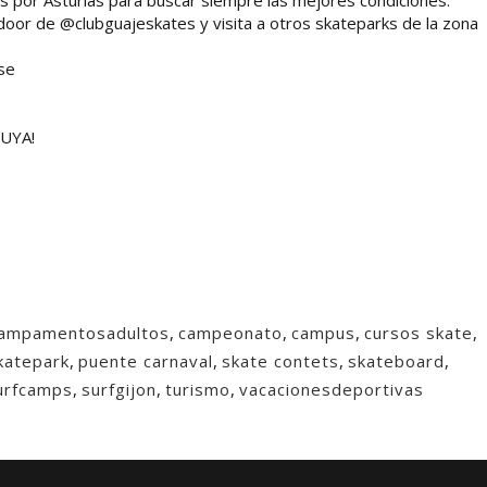
s por Asturias para buscar siempre las mejores condiciones.
door de @clubguajeskates y visita a otros skateparks de la zona
se
UYA!
ampamentosadultos
,
campeonato
,
campus
,
cursos skate
,
katepark
,
puente carnaval
,
skate contets
,
skateboard
,
urfcamps
,
surfgijon
,
turismo
,
vacacionesdeportivas