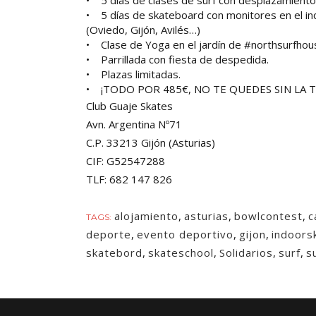
• 5 días de clases de surf con desplazamiento
• 5 días de skateboard con monitores en el in
(Oviedo, Gijón, Avilés…)
• Clase de Yoga en el jardín de #northsurfhou
• Parrillada con fiesta de despedida.
• Plazas limitadas.
• ¡TODO POR 485€, NO TE QUEDES SIN LA T
Club Guaje Skates
Avn. Argentina Nº71
C.P. 33213 Gijón (Asturias)
CIF: G52547288
TLF: 682 147 826
alojamiento
,
asturias
,
bowlcontest
,
c
TAGS:
deporte
,
evento deportivo
,
gijon
,
indoors
skatebord
,
skateschool
,
Solidarios
,
surf
,
s