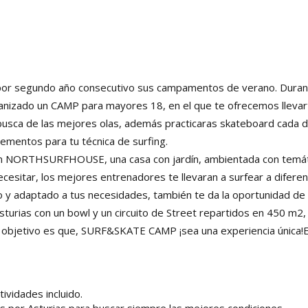
por segundo año consecutivo sus campamentos de verano. Duran
anizado un CAMP para mayores 18, en el que te ofrecemos llevar
 busca de las mejores olas, además practicaras skateboard cada d
mentos para tu técnica de surfing.
 NORTHSURFHOUSE, una casa con jardín, ambientada con temát
esitar, los mejores entrenadores te llevaran a surfear a difere
o y adaptado a tus necesidades, también te da la oportunidad de
sturias con un bowl y un circuito de Street repartidos en 450 m2,
ro objetivo es que, SURF&SKATE CAMP ¡sea una experiencia única!
ividades incluido.