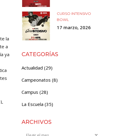
CURSO INTENSIVO
BOWL
17 marzo, 2026
te la
te a
CATEGORÍAS
ía ya
Actualidad
(29)
ica
ntes
Campeonatos
(8)
Campus
(28)
EL
La Escuela
(35)
ARCHIVOS
Archivos