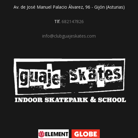
Av. de José Manuel Palacio Álvarez, 96 - Gijón (Asturias)
Tlf.
682147826
info@clubguajeskates.com