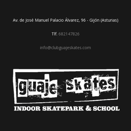
Av. de José Manuel Palacio Álvarez, 96 - Gijón (Asturias)
Tlf.
682147826
info@clubguajeskates.com