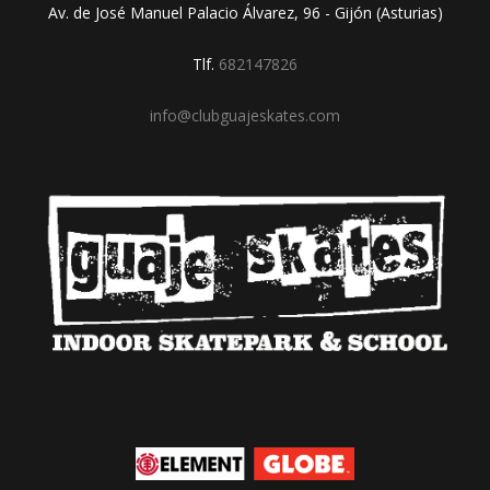
Av. de José Manuel Palacio Álvarez, 96 - Gijón (Asturias)
Tlf.
682147826
info@clubguajeskates.com